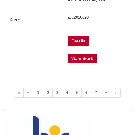
acc2026820
Details
Warenkorb
«
<
1
2
3
4
5
6
7
>
»