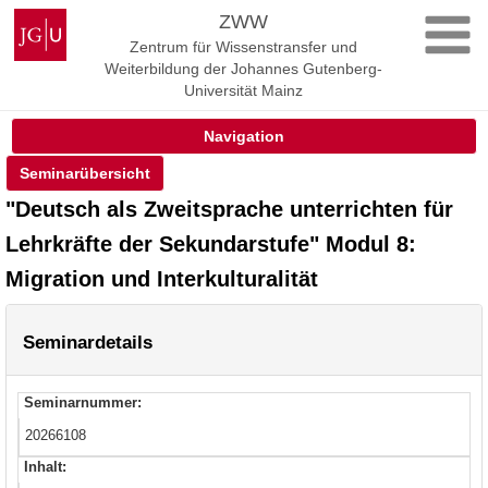
Zum
Johannes
ZWW
Inhalt
Gutenberg-
Zentrum für Wissenstransfer und
springen
Universität
Weiterbildung der Johannes Gutenberg-
Mainz
Universität Mainz
Navigation
Seminarübersicht
"Deutsch als Zweitsprache unterrichten für
Lehrkräfte der Sekundarstufe" Modul 8:
Migration und Interkulturalität
Seminardetails
Seminarnummer:
20266108
Inhalt: