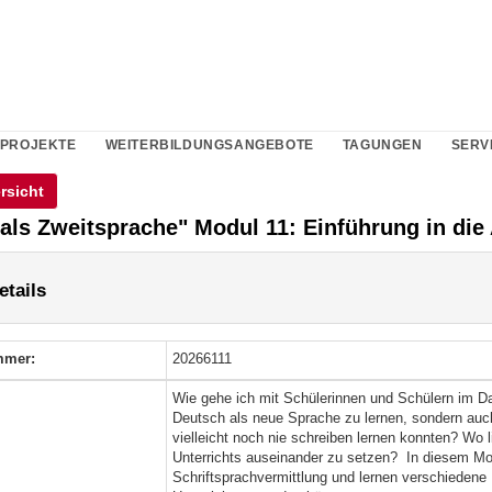
PROJEKTE
WEITERBILDUNGSANGEBOTE
TAGUNGEN
SERV
rsicht
als Zweitsprache" Modul 11: Einführung in die
tails
mmer:
20266111
Wie gehe ich mit Schülerinnen und Schülern im DaZ
Deutsch als neue Sprache zu lernen, sondern auc
vielleicht noch nie schreiben lernen konnten? W
Unterrichts auseinander zu setzen? In diesem Modu
Schriftsprachvermittlung und lernen verschiedene