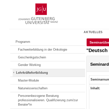
Zum
Johannes
Inhalt
Gutenberg-
springen
Universität
Mainz
AKTUELLES
Programm
Seminarübe
"Deutsch 
Fachweiterbildung in der Onkologie
Geschenkgutschein
Seminarde
Gender Working
Lehrkräftefortbildung
Seminarnu
Master-Module
Naturwissenschaften
Inhalt:
Personenbezogene Beratung
professionalisieren. Qualifizierung zum/zur
Berater*in