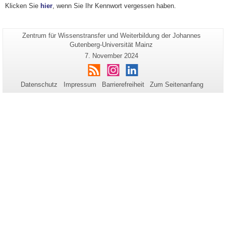
Klicken Sie
hier
, wenn Sie Ihr Kennwort vergessen haben.
Seiten-
Zentrum für Wissenstransfer und Weiterbildung der Johannes
Zusätzliche
Name:
Gutenberg-Universität Mainz
Informationen
Letzte
7. November 2024
zu
Aktualisierung:
RSS
Instagram
LinkedIn
dieser
Seite
Datenschutz
Impressum
Barrierefreiheit
Zum Seitenanfang