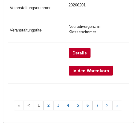
20266201
Neurodivergenz im
Klassenzimmer
Details
in den Warenkorb
«
<
1
2
3
4
5
6
7
>
»