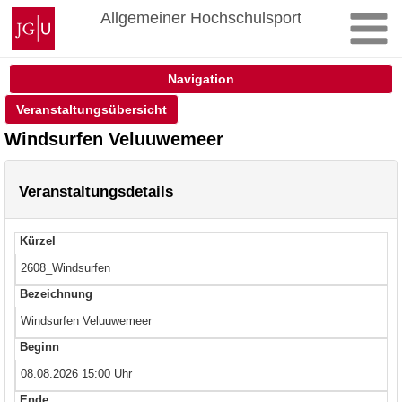
Zum
Johannes
Allgemeiner Hochschulsport
Inhalt
Gutenberg-
springen
Universität
Mainz
Navigation
Veranstaltungsübersicht
Windsurfen Veluuwemeer
Veranstaltungsdetails
Kürzel
2608_Windsurfen
Bezeichnung
Windsurfen Veluuwemeer
Beginn
08.08.2026 15:00 Uhr
Ende