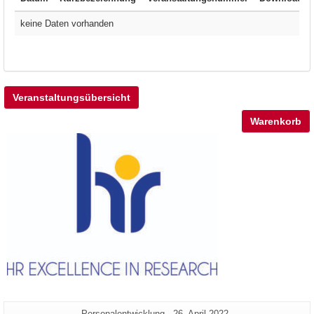
keine Daten vorhanden
Veranstaltungsübersicht
Warenkorb
Zusätzliche
Seiten-
Letzte
Personalentwicklung
26. April 2022