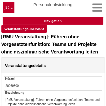
Zum
Johannes
Personalentwicklung
Inhalt
Gutenberg-
springen
Universität
Mainz
Navigation
Veranstaltungsübersicht
[RMU Veranstaltung]: Führen ohne
Vorgesetztenfunktion: Teams und Projekte
ohne disziplinarische Verantwortung leiten
Veranstaltungsdetails
Kürzel
20269800
Bezeichnung
[RMU Veranstaltung]: Führen ohne Vorgesetztenfunktion: Teams und
Projekte ohne disziplinarische Verantwortung leiten