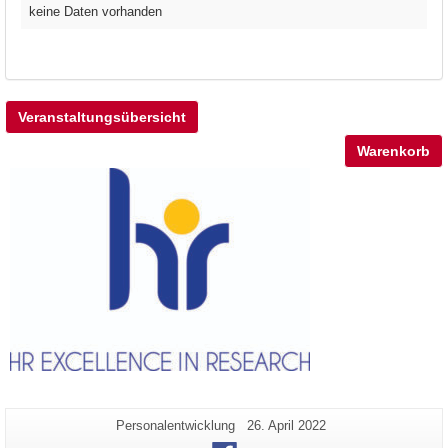
keine Daten vorhanden
Veranstaltungsübersicht
Warenkorb
Zusätzliche
Seiten-
Letzte
Personalentwicklung
26. April 2022
Name:
Aktualisierung:
Informationen