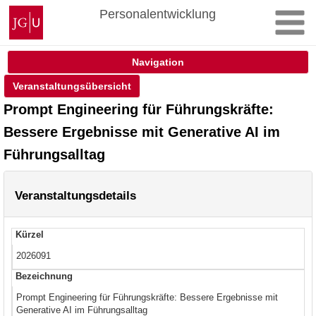
Zum
Johannes
Personalentwicklung
Inhalt
Gutenberg-
springen
Universität
Mainz
Navigation
Veranstaltungsübersicht
Prompt Engineering für Führungskräfte:
Bessere Ergebnisse mit Generative AI im
Führungsalltag
Veranstaltungsdetails
Kürzel
2026091
Bezeichnung
Prompt Engineering für Führungskräfte: Bessere Ergebnisse mit
Generative AI im Führungsalltag