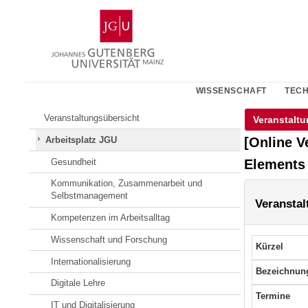
Zum
Johannes
Inhalt
Gutenberg-
springen
Universität
Mainz
WISSENSCHAFT
TECH
Veranstaltungsübersicht
Veranstaltu
[Online V
Arbeitsplatz JGU
Elements
Gesundheit
Kommunikation, Zusammenarbeit und
Selbstmanagement
Veranstal
Kompetenzen im Arbeitsalltag
Wissenschaft und Forschung
Kürzel
Internationalisierung
Bezeichnun
Digitale Lehre
Termine
IT und Digitalisierung