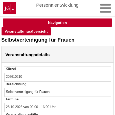
Zum
Johannes
Personalentwicklung
Inhalt
Gutenberg-
springen
Universität
Mainz
Navigation
Veranstaltungsübersicht
Selbstverteidigung für Frauen
Veranstaltungsdetails
Kürzel
202610210
Bezeichnung
Selbstverteidigung für Frauen
Termine
28.10.2026 von 09:00 - 16:00 Uhr
Veranstaltungsstätte