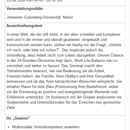
15.09.2026 von 09:00 - 16:30 Uhr
Veranstaltungsstätte
Johannes Gutenberg-Universität, Mainz
Ausschreibungstext
In einer Welt, die nie still steht, in der alles schneller und komplexer
wird und in der immer und überall gearbeitet, eingekauft und
kommuniziert werden kann, stehen wir häufig vor der Frage: „Arbeite
ich noch, oder lebe ich schon?". Das impliziert jedoch die
Vorstellung, dass Arbeit nicht zum Leben dazugehört. Unsere Chance
in der 24-Stunden-Ökonomie liegt darin, Work-Life-Balance neu zu
verstehen und weiter zu fassen. Das Seminar macht den
Teilnehmenden bewusst, wie viel Bedeutung sie der Arbeit,
Freundschaften, der Familie, ihren Hobbys und ihrer Gesundheit
beimessen und ob das ihren tatsächlichen Wünschen entspricht. Sie
erhalten Raum für eine (Neu-)Priorisierung ihrer Bedürfnisse, wobei
sie die Erinnerung an positive und energiebringende Momente und
Erlebnisse unterstützt. Im Austausch mit der Gruppe analysieren sie
Stolpersteine und Unterstützendes für das Erreichen neu gesteckter
Ziele.
Ihr „Gewinn“
Multimodale Stresskompetenz erweitern