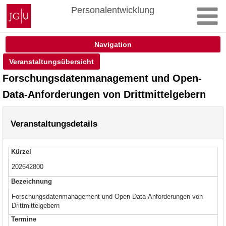
Zum
Johannes
Personalentwicklung
Inhalt
Gutenberg-
springen
Universität
Mainz
Navigation
Veranstaltungsübersicht
Forschungsdatenmanagement und Open-
Data-Anforderungen von Drittmittelgebern
Veranstaltungsdetails
Kürzel
202642800
Bezeichnung
Forschungsdatenmanagement und Open-Data-Anforderungen von
Drittmittelgebern
Termine