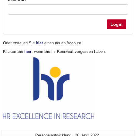
Login
Oder erstellen Sie
hier
einen neuen Account
Klicken Sie
hier
, wenn Sie Ihr Kennwort vergessen haben.
Zusätzliche
Seiten-
Letzte
Personalentwicklung
26. April 2022