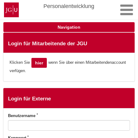
Zum
Johannes
Personalentwicklung
Inhalt
Gutenberg-
springen
Universität
Mainz
Navigation
Login für Mitarbeitende der JGU
Klicken Sie
wenn Sie über einen Mitarbeitendenaccount
hier
verfügen.
Login für Externe
*
Benutzername
*
Kennwort