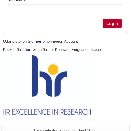
Login
Oder erstellen Sie
hier
einen neuen Account
Klicken Sie
hier
, wenn Sie Ihr Kennwort vergessen haben.
Zusätzliche
Seiten-
Letzte
Personalentwicklung
26. April 2022