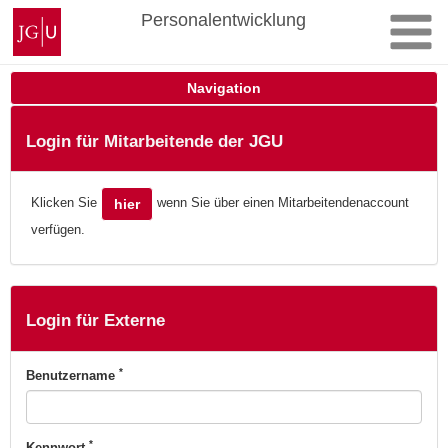
Zum
Johannes
Personalentwicklung
Inhalt
Gutenberg-
springen
Universität
Mainz
Navigation
Login für Mitarbeitende der JGU
Klicken Sie
wenn Sie über einen Mitarbeitendenaccount
hier
verfügen.
Login für Externe
*
Benutzername
*
Kennwort