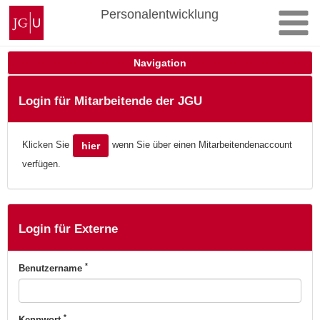
Zum
Johannes
Personalentwicklung
Inhalt
Gutenberg-
springen
Universität
Mainz
Navigation
Login für Mitarbeitende der JGU
Klicken Sie
wenn Sie über einen Mitarbeitendenaccount
hier
verfügen.
Login für Externe
*
Benutzername
*
Kennwort