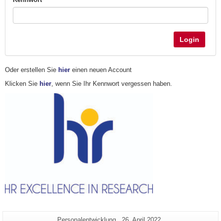
Login
Oder erstellen Sie
hier
einen neuen Account
Klicken Sie
hier
, wenn Sie Ihr Kennwort vergessen haben.
Zusätzliche
Seiten-
Letzte
Personalentwicklung
26. April 2022