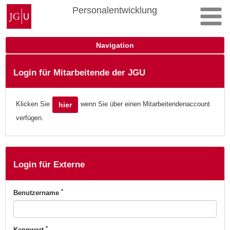
Zum
Johannes
Personalentwicklung
Inhalt
Gutenberg-
springen
Universität
Mainz
Navigation
Login für Mitarbeitende der JGU
Klicken Sie
wenn Sie über einen Mitarbeitendenaccount
hier
verfügen.
Login für Externe
*
Benutzername
*
Kennwort