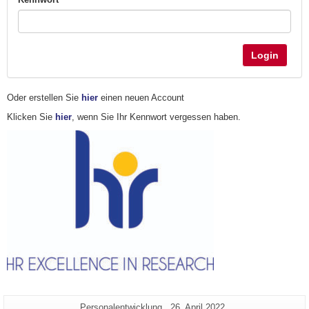
Login
Oder erstellen Sie
hier
einen neuen Account
Klicken Sie
hier
, wenn Sie Ihr Kennwort vergessen haben.
Zusätzliche
Seiten-
Letzte
Personalentwicklung
26. April 2022