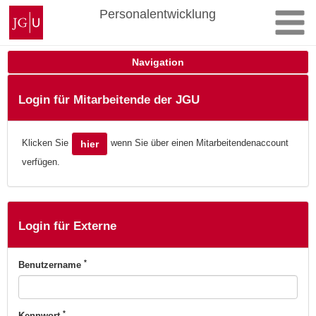
Zum
Johannes
Personalentwicklung
Inhalt
Gutenberg-
springen
Universität
Mainz
Navigation
Login für Mitarbeitende der JGU
Klicken Sie
wenn Sie über einen Mitarbeitendenaccount
hier
verfügen.
Login für Externe
*
Benutzername
*
Kennwort