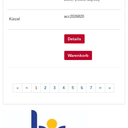
acc2026820
Details
Warenkorb
«
<
1
2
3
4
5
6
7
>
»