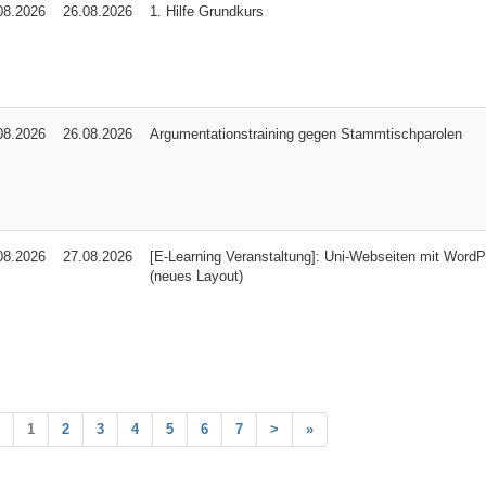
08.2026
26.08.2026
1. Hilfe Grundkurs
08.2026
26.08.2026
Argumentationstraining gegen Stammtischparolen
08.2026
27.08.2026
[E-Learning Veranstaltung]: Uni-Webseiten mit WordP
(neues Layout)
1
2
3
4
5
6
7
>
»