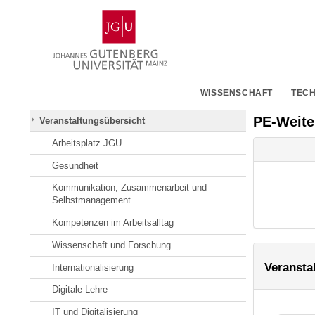
Zum
Johannes
Inhalt
Gutenberg-
springen
Universität
Mainz
WISSENSCHAFT
TECH
PE-Weit
Veranstaltungsübersicht
Arbeitsplatz JGU
Gesundheit
Kommunikation, Zusammenarbeit und
Selbstmanagement
Kompetenzen im Arbeitsalltag
Wissenschaft und Forschung
Veransta
Internationalisierung
Digitale Lehre
IT und Digitalisierung