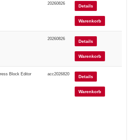
20260826
Details
Warenkorb
20260826
Details
Warenkorb
ress Block Editor
acc2026820
Details
Warenkorb