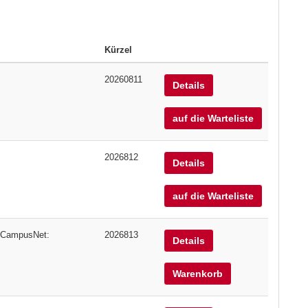
Kürzel
20260811
Details
auf die Warteliste
2026812
Details
auf die Warteliste
n CampusNet:
2026813
Details
Warenkorb