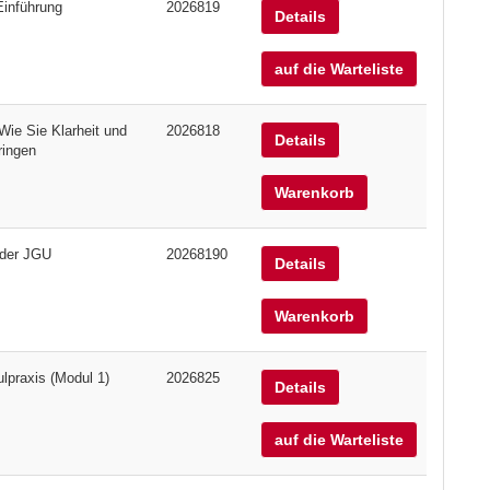
Einführung
2026819
Details
auf die Warteliste
Wie Sie Klarheit und
2026818
Details
ringen
Warenkorb
der JGU
20268190
Details
Warenkorb
lpraxis (Modul 1)
2026825
Details
auf die Warteliste