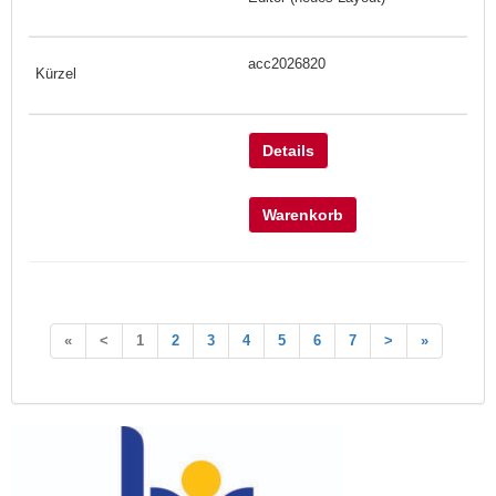
acc2026820
Details
Warenkorb
«
<
1
2
3
4
5
6
7
>
»