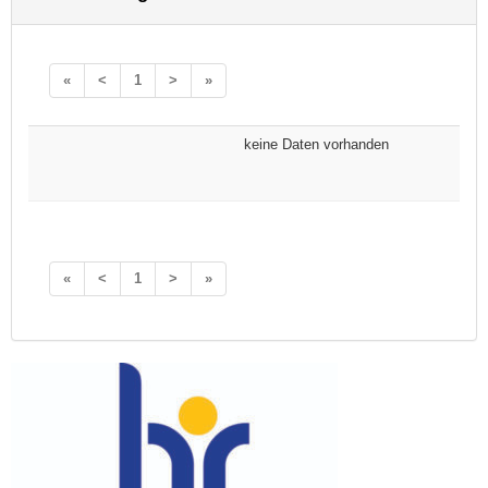
«
<
1
>
»
keine Daten vorhanden
«
<
1
>
»