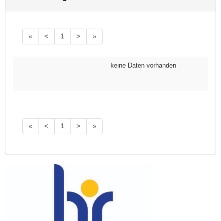
«
<
1
>
»
keine Daten vorhanden
«
<
1
>
»