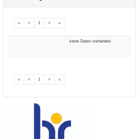
«
<
1
>
»
keine Daten vorhanden
«
<
1
>
»