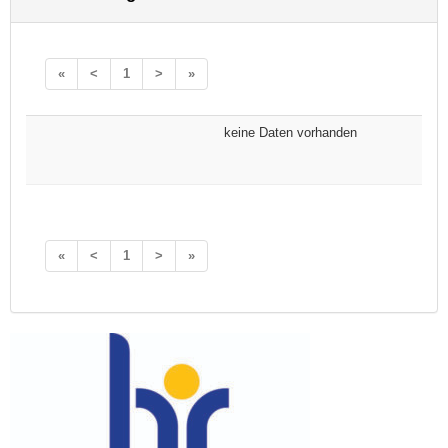
«
<
1
>
»
keine Daten vorhanden
«
<
1
>
»