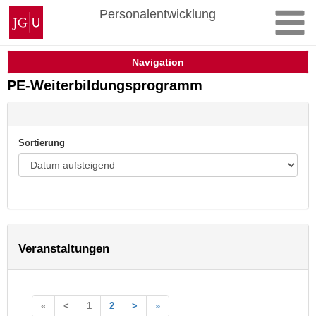
Zum
Johannes
Personalentwicklung
Inhalt
Gutenberg-
springen
Universität
Mainz
Navigation
PE-Weiterbildungsprogramm
Sortierung
Veranstaltungen
«
<
1
2
>
»