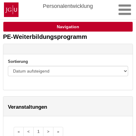
Zum
Johannes
Personalentwicklung
Inhalt
Gutenberg-
springen
Universität
Mainz
Navigation
PE-Weiterbildungsprogramm
Sortierung
Veranstaltungen
«
<
1
>
»