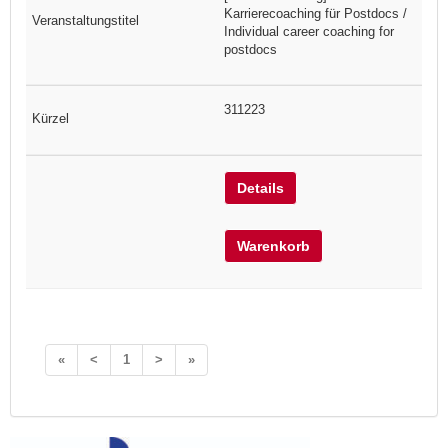
Karrierecoaching für Postdocs /
Individual career coaching for
postdocs
311223
Details
Warenkorb
«
<
1
>
»