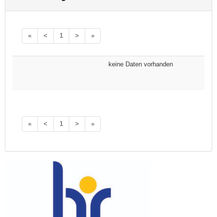
«
<
1
>
»
keine Daten vorhanden
«
<
1
>
»