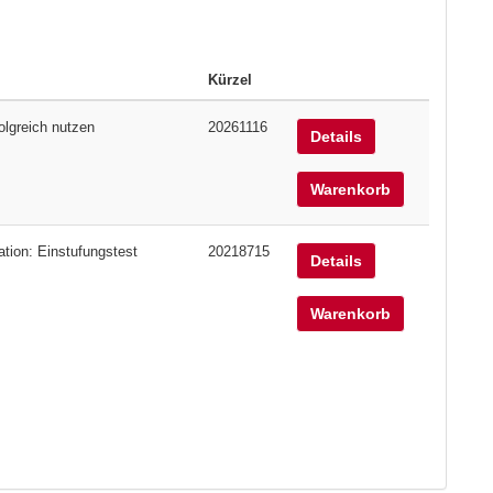
Kürzel
lgreich nutzen
20261116
Details
Warenkorb
ation: Einstufungstest
20218715
Details
Warenkorb