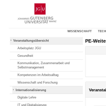
Zum
Johannes
Inhalt
Gutenberg-
springen
Universität
Mainz
WISSENSCHAFT
TECH
PE-Weit
Veranstaltungsübersicht
Arbeitsplatz JGU
Gesundheit
Kommunikation, Zusammenarbeit und
Selbstmanagement
Kompetenzen im Arbeitsalltag
Wissenschaft und Forschung
Veransta
Internationalisierung
Digitale Lehre
IT und Digitalisierung