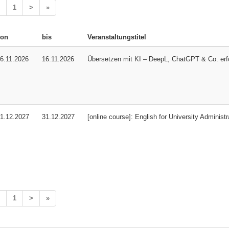
1
>
»
von
bis
Veranstaltungstitel
6.11.2026
16.11.2026
Übersetzen mit KI – DeepL, ChatGPT & Co. erfo
1.12.2027
31.12.2027
[online course]: English for University Administr
1
>
»