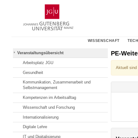
Zum
Johannes
Inhalt
Gutenberg-
springen
Universität
Mainz
WISSENSCHAFT
TECH
PE-Weit
Veranstaltungsübersicht
Arbeitsplatz JGU
Aktuell sind
Gesundheit
Kommunikation, Zusammenarbeit und
Selbstmanagement
Kompetenzen im Arbeitsalltag
Wissenschaft und Forschung
Internationalisierung
Digitale Lehre
IT und Digitalisierung