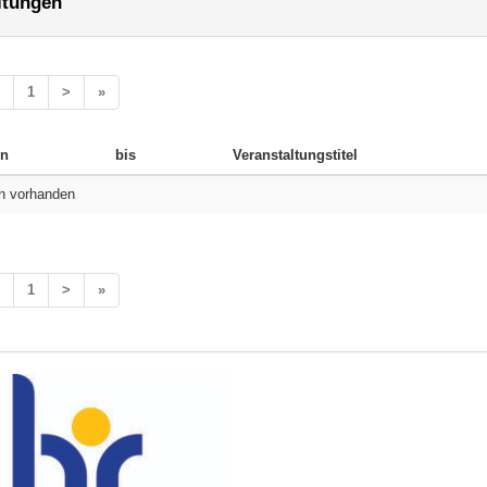
ltungen
1
>
»
n
bis
Veranstaltungstitel
n vorhanden
1
>
»