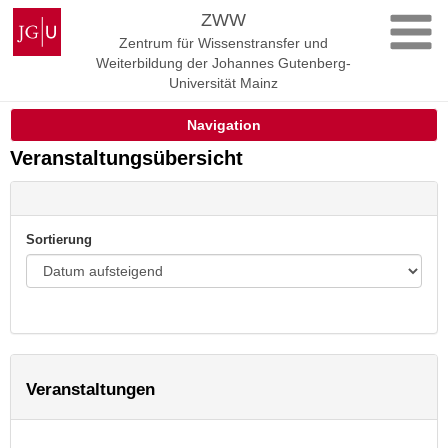
Zum
Johannes
ZWW
Inhalt
Gutenberg-
Zentrum für Wissenstransfer und
springen
Universität
Weiterbildung der Johannes Gutenberg-
Mainz
Universität Mainz
Navigation
Veranstaltungsübersicht
Sortierung
Veranstaltungen