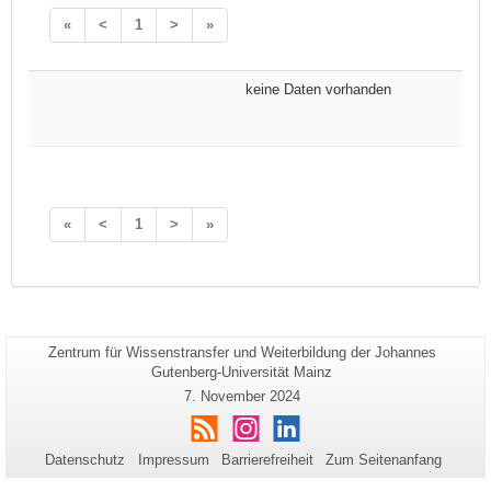
«
<
1
>
»
keine Daten vorhanden
«
<
1
>
»
Seiten-
Zentrum für Wissenstransfer und Weiterbildung der Johannes
Zusätzliche
Name:
Gutenberg-Universität Mainz
Informationen
Letzte
7. November 2024
zu
Aktualisierung:
RSS
Instagram
LinkedIn
dieser
Seite
Datenschutz
Impressum
Barrierefreiheit
Zum Seitenanfang