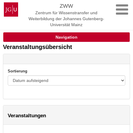
Zum
Johannes
ZWW
Inhalt
Gutenberg-
Zentrum für Wissenstransfer und
springen
Universität
Weiterbildung der Johannes Gutenberg-
Mainz
Universität Mainz
Navigation
Veranstaltungsübersicht
Sortierung
Veranstaltungen