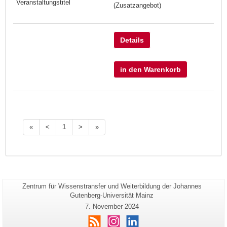
(Zusatzangebot)
Details
in den Warenkorb
«
<
1
>
»
Seiten-
Zentrum für Wissenstransfer und Weiterbildung der Johannes
Zusätzliche
Name:
Gutenberg-Universität Mainz
Informationen
Letzte
7. November 2024
zu
Aktualisierung:
RSS
Instagram
LinkedIn
dieser