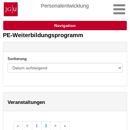
Zum
Johannes
Personalentwicklung
Inhalt
Gutenberg-
springen
Universität
Mainz
Navigation
PE-Weiterbildungsprogramm
Sortierung
Veranstaltungen
«
<
1
2
>
»