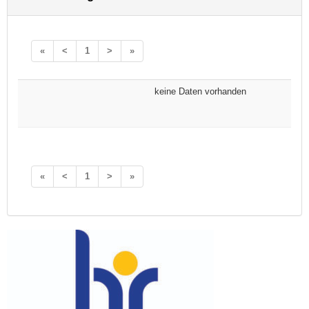
«
<
1
>
»
keine Daten vorhanden
«
<
1
>
»