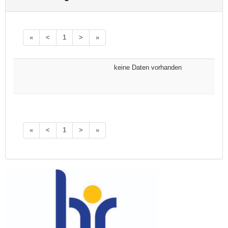
«
<
1
>
»
keine Daten vorhanden
«
<
1
>
»