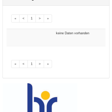
«
<
1
>
»
keine Daten vorhanden
«
<
1
>
»