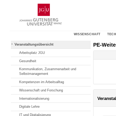
Zum
Johannes
Inhalt
Gutenberg-
springen
Universität
Mainz
WISSENSCHAFT
TECH
PE-Weit
Veranstaltungsübersicht
Arbeitsplatz JGU
Gesundheit
Kommunikation, Zusammenarbeit und
Selbstmanagement
Kompetenzen im Arbeitsalltag
Wissenschaft und Forschung
Veransta
Internationalisierung
Digitale Lehre
IT und Digitalisierung