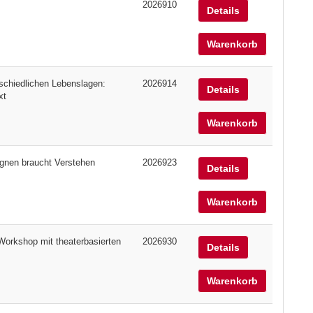
2026910
Details
Warenkorb
rschiedlichen Lebenslagen:
2026914
Details
xt
Warenkorb
gegnen braucht Verstehen
2026923
Details
Warenkorb
Workshop mit theaterbasierten
2026930
Details
Warenkorb