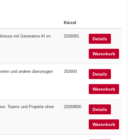
Kürzel
bnisse mit Generative AI im
2026091
Details
Warenkorb
treten und andere überzeugen
202693
Details
Warenkorb
ion: Teams und Projekte ohne
20269800
Details
Warenkorb