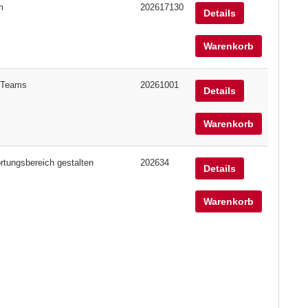
m
202617130
Details
Warenkorb
r Teams
20261001
Details
Warenkorb
rtungsbereich gestalten
202634
Details
Warenkorb