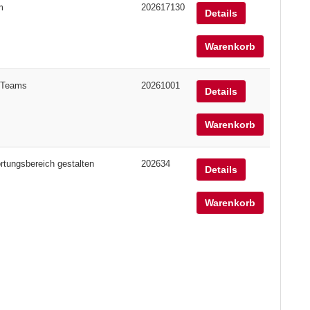
m
202617130
Details
Warenkorb
r Teams
20261001
Details
Warenkorb
rtungsbereich gestalten
202634
Details
Warenkorb