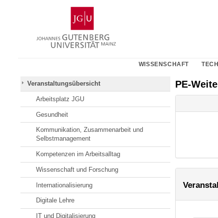
Zum
Johannes
Inhalt
Gutenberg-
springen
Universität
Mainz
WISSENSCHAFT
TECH
PE-Weit
Veranstaltungsübersicht
Arbeitsplatz JGU
Gesundheit
Kommunikation, Zusammenarbeit und
Selbstmanagement
Kompetenzen im Arbeitsalltag
Wissenschaft und Forschung
Veransta
Internationalisierung
Digitale Lehre
IT und Digitalisierung