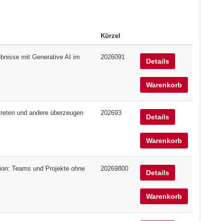
Kürzel
bnisse mit Generative AI im
2026091
Details
Warenkorb
treten und andere überzeugen
202693
Details
Warenkorb
ion: Teams und Projekte ohne
20269800
Details
Warenkorb