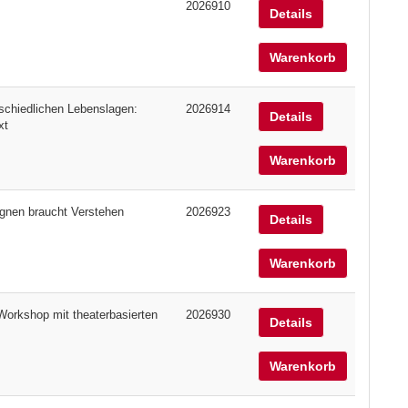
2026910
Details
Warenkorb
rschiedlichen Lebenslagen:
2026914
Details
xt
Warenkorb
gegnen braucht Verstehen
2026923
Details
Warenkorb
Workshop mit theaterbasierten
2026930
Details
Warenkorb