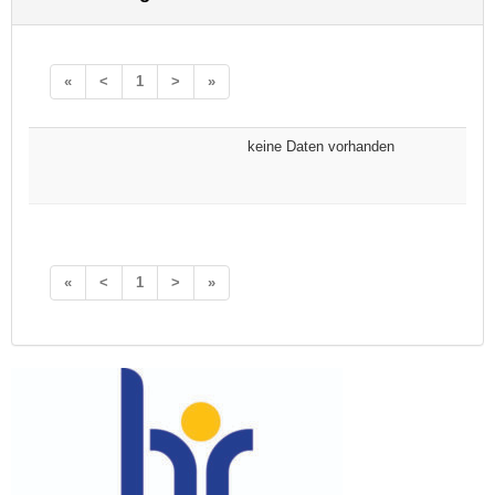
«
<
1
>
»
keine Daten vorhanden
«
<
1
>
»