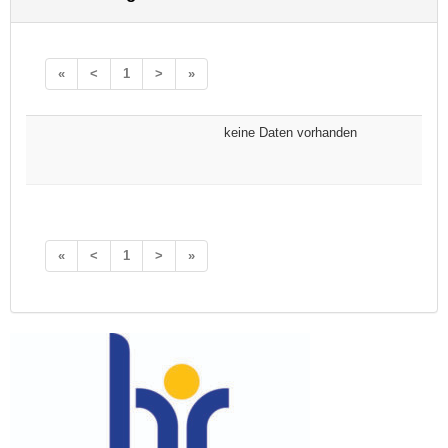
«
<
1
>
»
keine Daten vorhanden
«
<
1
>
»