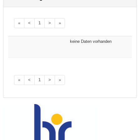
«
<
1
>
»
keine Daten vorhanden
«
<
1
>
»