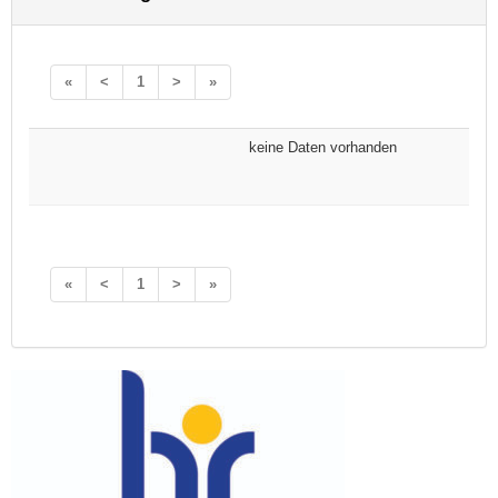
«
<
1
>
»
keine Daten vorhanden
«
<
1
>
»