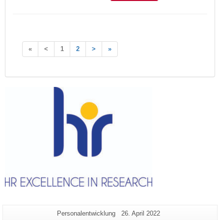
«
<
1
2
>
»
Zusätzliche
Seiten-
Letzte
Personalentwicklung
26. April 2022