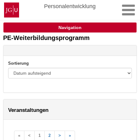
Zum
Johannes
Personalentwicklung
Inhalt
Gutenberg-
springen
Universität
Mainz
Navigation
PE-Weiterbildungsprogramm
Sortierung
Veranstaltungen
«
<
1
2
>
»