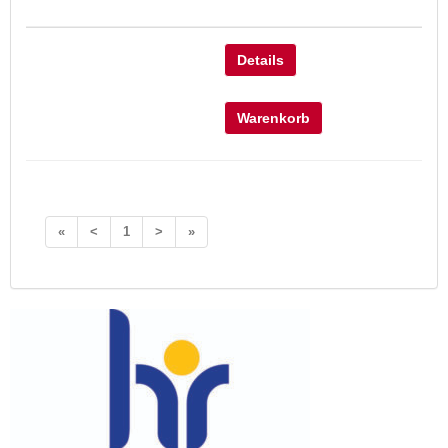
Details
Warenkorb
«
<
1
>
»