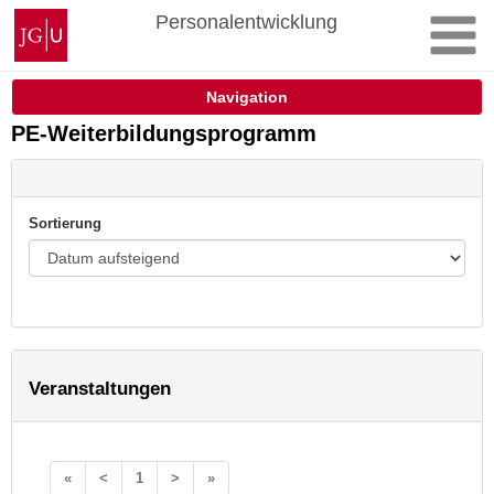
Zum
Johannes
Personalentwicklung
Inhalt
Gutenberg-
springen
Universität
Mainz
Navigation
PE-Weiterbildungsprogramm
Sortierung
Veranstaltungen
«
<
1
>
»