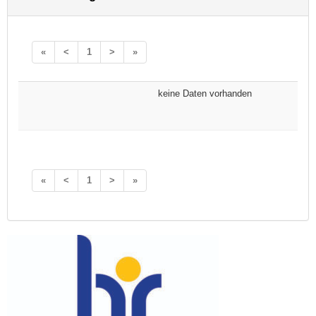
«
<
1
>
»
keine Daten vorhanden
«
<
1
>
»