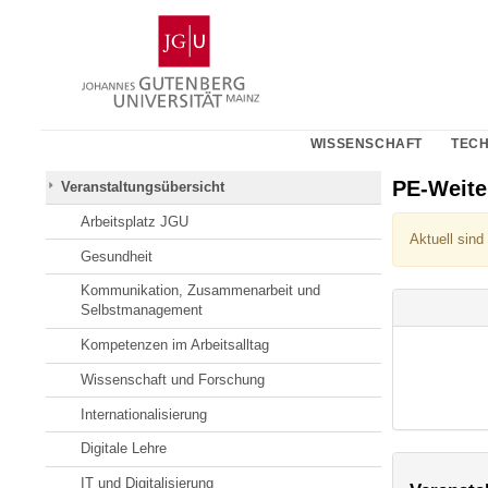
Zum
Johannes
Inhalt
Gutenberg-
springen
Universität
Mainz
WISSENSCHAFT
TECH
PE-Weit
Veranstaltungsübersicht
Arbeitsplatz JGU
Aktuell sind
Gesundheit
Kommunikation, Zusammenarbeit und
Selbstmanagement
Kompetenzen im Arbeitsalltag
Wissenschaft und Forschung
Internationalisierung
Digitale Lehre
IT und Digitalisierung