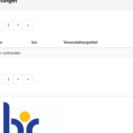
ltungen
1
>
»
n
bis
Veranstaltungstitel
n vorhanden
1
>
»