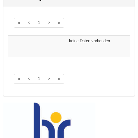
«
<
1
>
»
keine Daten vorhanden
«
<
1
>
»