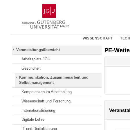
Zum
Johannes
Inhalt
Gutenberg-
springen
Universität
Mainz
WISSENSCHAFT
TECH
PE-Weit
Veranstaltungsübersicht
Arbeitsplatz JGU
Gesundheit
Kommunikation, Zusammenarbeit und
Selbstmanagement
Kompetenzen im Arbeitsalltag
Wissenschaft und Forschung
Veransta
Internationalisierung
Digitale Lehre
IT und Digitalisierung