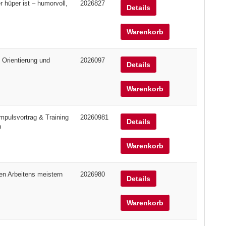
hüper ist – humorvoll,
2026827
Details
Warenkorb
 Orientierung und
2026097
Details
Warenkorb
mpulsvortrag & Training
20260981
Details
n
Warenkorb
len Arbeitens meistern
2026980
Details
Warenkorb