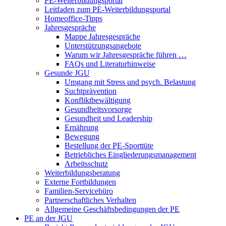
PE-Weiterbildungsportal
Leitfaden zum PE-Weiterbildungsportal
Homeoffice-Tipps
Jahresgespräche
Mappe Jahresgespräche
Unterstützungsangebote
Warum wir Jahresgespräche führen …
FAQs und Literaturhinweise
Gesunde JGU
Umgang mit Stress und psych. Belastung
Suchtprävention
Konfliktbewältigung
Gesundheitsvorsorge
Gesundheit und Leadership
Ernährung
Bewegung
Bestellung der PE-Sporttüte
Betriebliches Eingliederungsmanagement
Arbeitsschutz
Weiterbildungsberatung
Externe Fortbildungen
Familien-Servicebüro
Partnerschaftliches Verhalten
Allgemeine Geschäftsbedingungen der PE
PE an der JGU