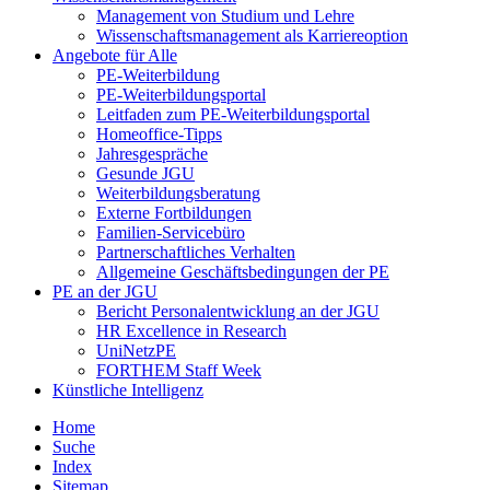
Management von Studium und Lehre
Wissenschaftsmanagement als Karriereoption
Angebote für Alle
PE-Weiterbildung
PE-Weiterbildungsportal
Leitfaden zum PE-Weiterbildungsportal
Homeoffice-Tipps
Jahresgespräche
Gesunde JGU
Weiterbildungsberatung
Externe Fortbildungen
Familien-Servicebüro
Partnerschaftliches Verhalten
Allgemeine Geschäftsbedingungen der PE
PE an der JGU
Bericht Personalentwicklung an der JGU
HR Excellence in Research
UniNetzPE
FORTHEM Staff Week
Künstliche Intelligenz
Home
Suche
Index
Sitemap