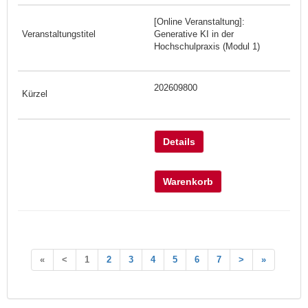
[Online Veranstaltung]:
Generative KI in der
Hochschulpraxis (Modul 1)
202609800
Details
Warenkorb
«
<
1
2
3
4
5
6
7
>
»