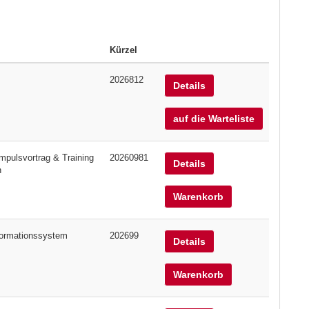
Kürzel
2026812
Details
auf die Warteliste
mpulsvortrag & Training
20260981
Details
n
Warenkorb
nformationssystem
202699
Details
Warenkorb