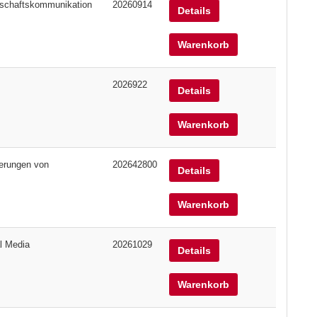
nschaftskommunikation
20260914
Details
Warenkorb
2026922
Details
Warenkorb
erungen von
202642800
Details
Warenkorb
l Media
20261029
Details
Warenkorb