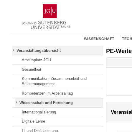
Zum
Johannes
Inhalt
Gutenberg-
springen
Universität
Mainz
WISSENSCHAFT
TECH
PE-Weit
Veranstaltungsübersicht
Arbeitsplatz JGU
Gesundheit
Kommunikation, Zusammenarbeit und
Selbstmanagement
Kompetenzen im Arbeitsalltag
Wissenschaft und Forschung
Veransta
Internationalisierung
Digitale Lehre
IT und Digitalisierung