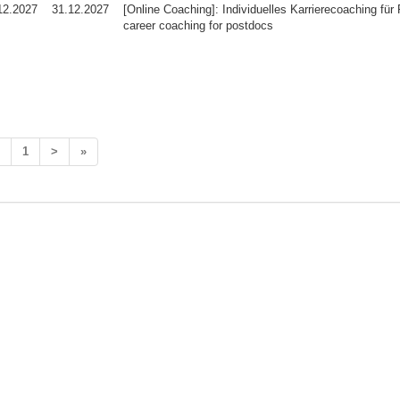
12.2027
31.12.2027
[Online Coaching]: Individuelles Karrierecoaching für 
career coaching for postdocs
1
>
»