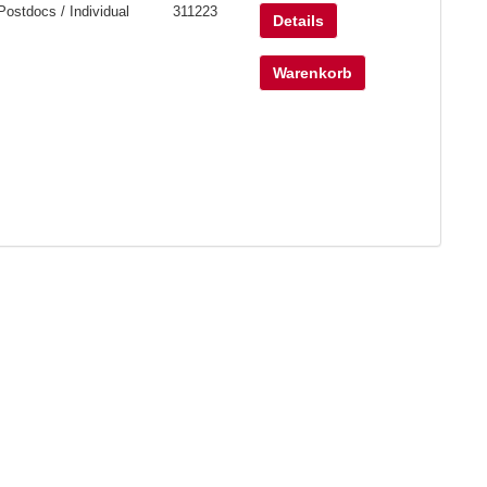
Postdocs / Individual
311223
Details
Warenkorb