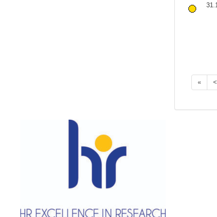
31.
«
<